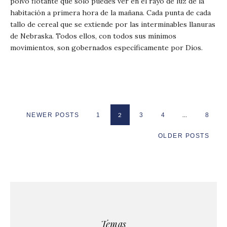
polvo flotante que solo puedes ver en el rayo de luz de la
habitación a primera hora de la mañana. Cada punta de cada
tallo de cereal que se extiende por las interminables llanuras
de Nebraska. Todos ellos, con todos sus mínimos
movimientos, son gobernados específicamente por Dios.
2
…
NEWER POSTS
1
3
4
8
OLDER POSTS
Temas