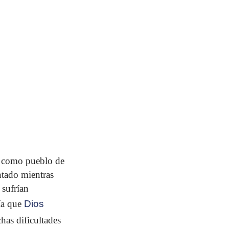
s como pueblo de
ntado mientras
sufrían
ía que
Dios
has dificultades