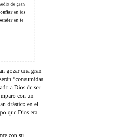
medio de gran
confiar
en los
ponder
en fe
dan gozar una gran
 serán “consumidas
sado a Dios de ser
comparó con un
n drástico en el
upo que Dios era
ente con su