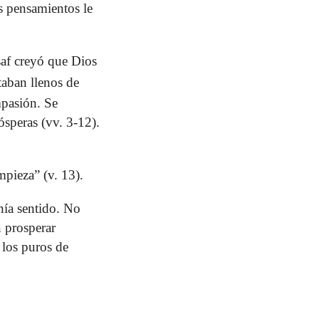
s pensamientos le
af creyó que Dios
taban llenos de
mpasión. Se
́speras (vv. 3-12).
pieza” (v. 13).
nía sentido. No
n prosperar
n los puros de