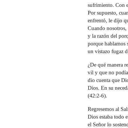
sufrimiento. Con e
Por supuesto, cuan
enfrentó, le dijo
Cuando nosotros, c
y la razón del po
porque hablamos si
un vistazo fugaz d
¿De qué manera re
vil y que no podí
dio cuenta que Dio
Dios. En su neceda
(42:2-6).
Regresemos al Salm
Dios estaba todo e
el Señor lo sostend