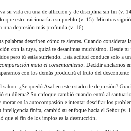
a su vida era una de aflicción y de disciplina sin fin (v. 1
o que esto traicionaría a su pueblo (v. 15). Mientras sigui
en una depresión más profunda (v. 16).
s palabras describen cómo te sientes. Cuando consideras la
ión con la tuya, quizá te desanimas muchísimo. Desde tu 
os pero tú estás sufriendo. Esta actitud conduce solo a un
 comparación mata el contentamiento
. Decidir anclarnos e
rarnos con los demás producirá el fruto del descontento 
l salmo. ¿Se quedó Asaf en este estado de depresión? Grac
ió su dilema? Su enfoque cambió cuando entró al santuario
 morar en la autocompasión e intentar descifrar los proble
inteligencia finita, cambió su enfoque hacia el Señor (v. 
que el fin de los impíos es la destrucción.