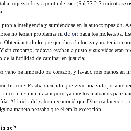
taba tropezando y a punto de caer (Sal 73:2-3) mientras su
a.
ropia inteligencia y sumiéndose en la autocompasión, As
mpíos no tenían problemas ni
dolor
; nada los molestaba. Es
. Obtenían todo lo que querían a la fuerza y no tenían co
Y sin embargo, todavía estaban a gusto y sus vidas eran pro
́ de la futilidad de caminar en justicia:
n vano he limpiado mi corazón, y lavado mis manos en lim
ón hiriente. Estaba diciendo que vivir una vida justa no te
ficio en tener un corazón puro ya que los malvados parecía
ufría. Al inicio del salmo reconoció que Dios era bueno co
alguna manera pensaba que él era la excepción.
́a así?