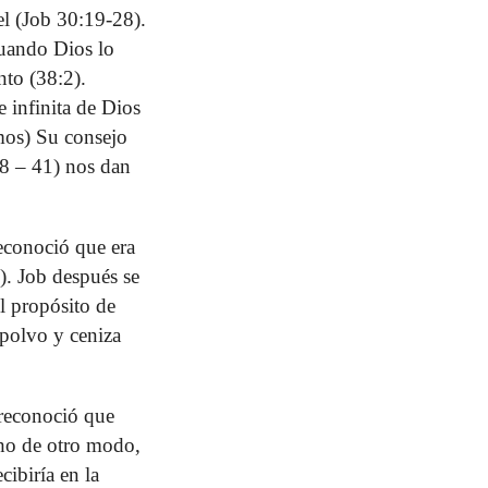
el (Job 30:19-28).
Cuando Dios lo
nto (38:2).
 infinita de Dios
imos) Su consejo
38 – 41) nos dan
econoció que era
. Job después se
l propósito de
 polvo y ceniza
reconoció que
cho de otro modo,
cibiría en la