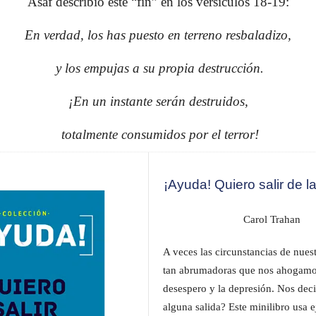
Asaf describió este “fin” en los versículos 18-19:
En verdad, los has puesto en terreno resbaladizo,
y los empujas a su propia destrucción.
¡En un instante serán destruidos,
totalmente consumidos por el terror!
¡Ayuda! Quiero salir de l
Carol Trahan
A veces las circunstancias de nues
tan abrumadoras que nos ahogamo
desespero y la depresión. Nos de
alguna salida? Este minilibro usa 