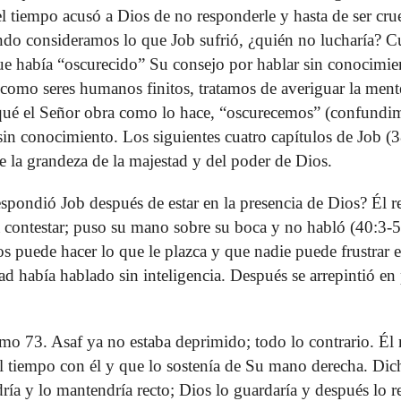
l tiempo acusó a Dios de no responderle y hasta de ser cru
do consideramos lo que Job sufrió, ¿quién no lucharía? 
 que había “oscurecido” Su consejo por hablar sin conocimie
omo seres humanos finitos, tratamos de averiguar la mente
rqué el Señor obra como lo hace, “oscurecemos” (confund
n conocimiento. Los siguientes cuatro capítulos de Job (
e la grandeza de la majestad y del poder de Dios.
spondió Job después de estar en la presencia de Dios? Él r
a contestar; puso su mano sobre su boca y no habló (40:3-5)
s puede hacer lo que le plazca y que nadie puede frustrar e
d había hablado sin inteligencia. Después se arrepintió en
o 73. Asaf ya no estaba deprimido; todo lo contrario. Él 
l tiempo con él y que lo sostenía de Su mano derecha. Di
ría y lo mantendría recto; Dios lo guardaría y después lo re