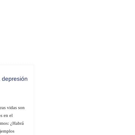
a depresión
tras vidas son
s en el
cimos: ¿Habrá
ejemplos