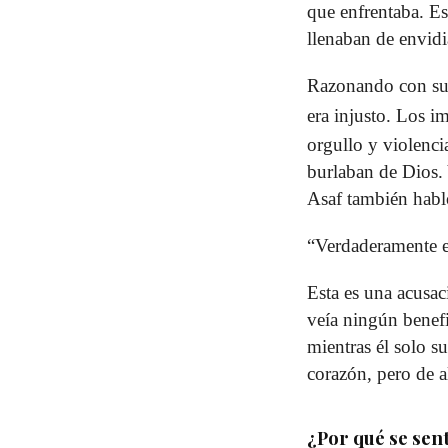
que enfrentaba. Es
llenaban de envidi
Razonando con su p
era injusto. Los i
orgullo y violencia
burlaban de Dios. 
Asaf también hablo
“Verdaderamente e
Esta es una acusaci
veía ningún bene
mientras él solo s
corazón, pero de 
¿Por qué se senti