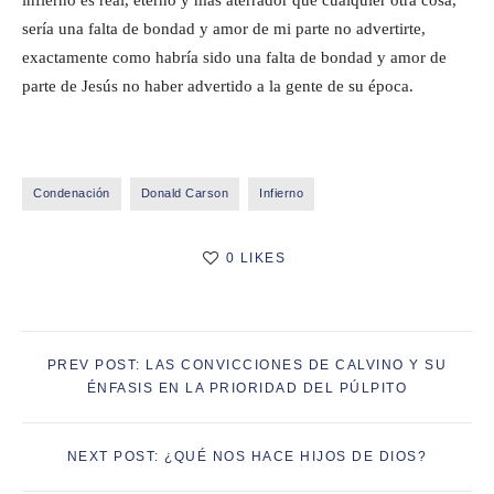
infierno es real, eterno y más aterrador que cualquier otra cosa,
sería una falta de bondad y amor de mi parte no advertirte,
exactamente como habría sido una falta de bondad y amor de
parte de Jesús no haber advertido a la gente de su época.
Condenación
Donald Carson
Infierno
0 LIKES
PREV POST: LAS CONVICCIONES DE CALVINO Y SU
ÉNFASIS EN LA PRIORIDAD DEL PÚLPITO
NEXT POST: ¿QUÉ NOS HACE HIJOS DE DIOS?