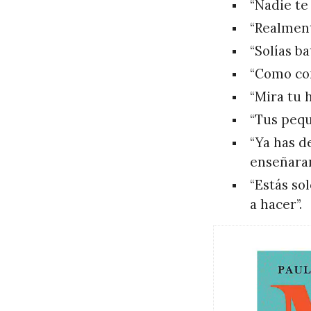
“Nadie te
“Realment
“Solías b
“Como con
“Mira tu h
“Tus pequ
“Ya has d
enseñaran
“Estás s
a hacer”.