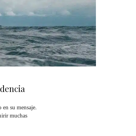
ndencia
o en su mensaje.
uirir muchas