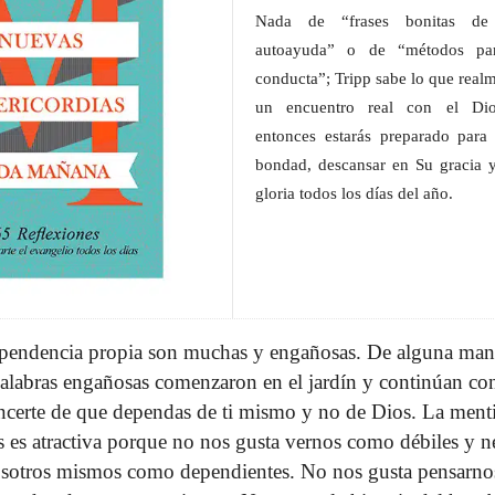
Nada de “frases bonitas d
autoayuda” o de “métodos par
conducta”; Tripp sabe lo que realm
un encuentro real con el Dio
entonces estarás preparado para
bondad, descansar en Su gracia y
gloria todos los días del año.
ependencia propia son muchas y engañosas. De alguna mane
alabras engañosas comenzaron en el jardín y continúan con
certe de que dependas de ti mismo y no de Dios. La menti
s es atractiva porque no nos gusta vernos como débiles y 
osotros mismos como dependientes. No nos gusta pensarn