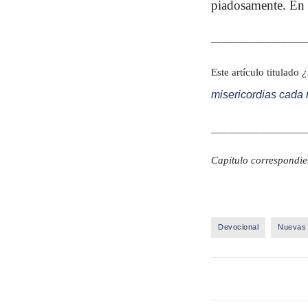
piadosamente. En g
_________________
Este artículo titulado
¿
misericordias cad
_________________
Capítulo correspondie
Devocional
Nuevas 