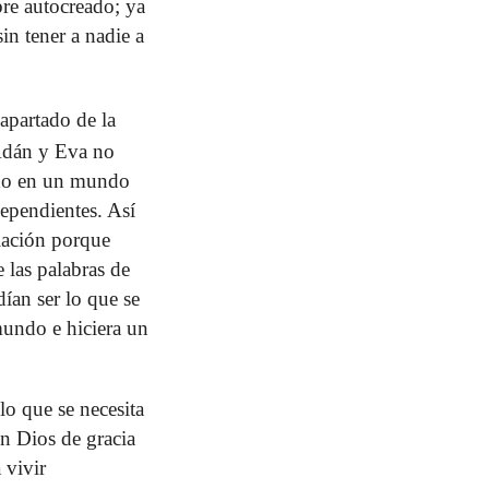
bre autocreado; ya
sin tener a nadie a
apartado de la
Adán y Eva no
endo en un mundo
dependientes. Así
lación porque
e las palabras de
́an ser lo que se
 mundo e hiciera un
o que se necesita
 un Dios de gracia
 vivir