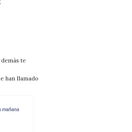
.
 demás te
 te han llamado
da mañana