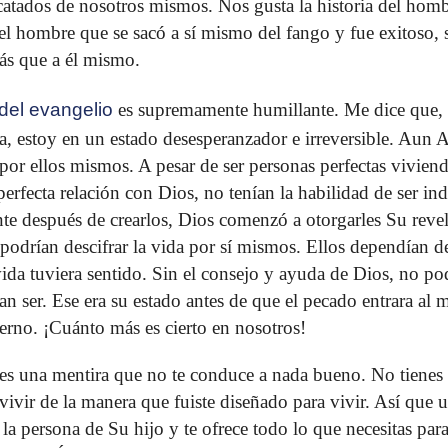
catados de nosotros mismos. Nos gusta la historia del hom
del hombre que se sacó a sí mismo del fango y fue exitoso, 
́s que a él mismo.
del evangelio
es supremamente humillante. Me dice que, 
na, estoy en un estado desesperanzador e irreversible. Aun 
 por ellos mismos. A pesar de ser personas perfectas vivi
erfecta relación con Dios, no tenían la habilidad de ser in
e después de crearlos, Dios comenzó a otorgarles Su reve
 podrían descifrar la vida por sí mismos. Ellos dependían d
ida tuviera sentido. Sin el consejo y ayuda de Dios, no podi
an ser. Ese era su estado antes de que el pecado entrara al
erno. ¡Cuánto más es cierto en nosotros!
es una mentira que no te conduce a nada bueno. No tienes l
 vivir de la manera que fuiste diseñado para vivir. Así que
n la persona de Su hijo y te ofrece todo lo que necesitas para