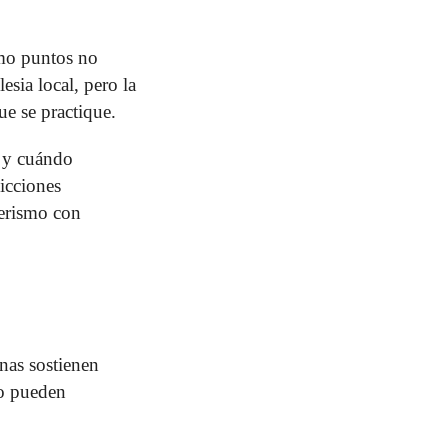
omo puntos no
esia local, pero la
e se practique.
o y cuándo
icciones
ñerismo con
onas sostienen
no pueden