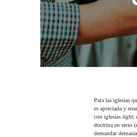
Para las iglesias q
es apreciada y ense
con iglesias
light
;
doctrina en serio 
demandar demasiad