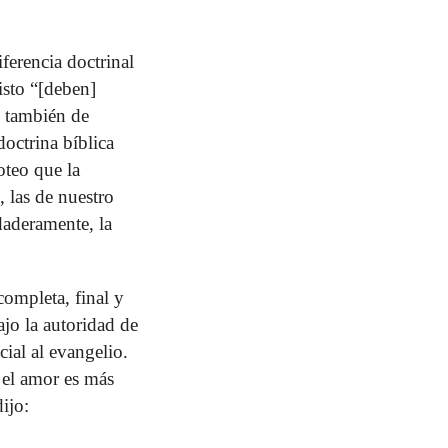
ferencia doctrinal
isto “[deben]
] también de
doctrina bíblica
oteo que la
, las de nuestro
daderamente, la
completa, final y
ajo la autoridad de
cial al evangelio.
 el amor es más
ijo: