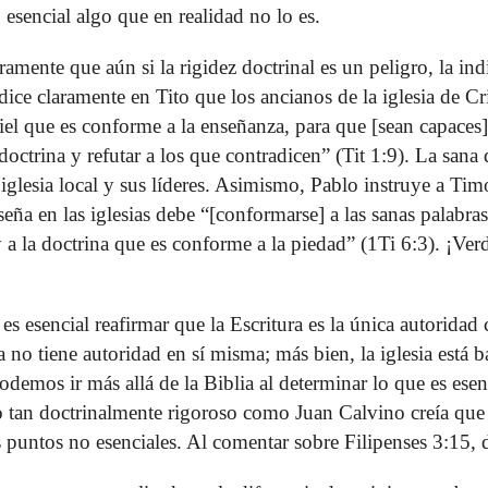
 esencial algo que en realidad no lo es.
amente que aún si la rigidez doctrinal es un peligro, la indi
 dice claramente en Tito que los ancianos de la iglesia de Cr
 fiel que es conforme a la enseñanza, para que [sean capaces
octrina y refutar a los que contradicen” (Tit 1:9). La sana 
iglesia local y sus líderes. Asimismo, Pablo instruye a Tim
eña en las iglesias debe “[conformarse] a las sanas palabras
y a la doctrina que es conforme a la piedad” (1Ti 6:3). ¡Ver
s esencial reafirmar que la Escritura es la única autoridad 
a no tiene autoridad en sí misma; más bien, la iglesia está b
odemos ir más allá de la Biblia al determinar lo que es esen
o tan doctrinalmente rigoroso como Juan Calvino creía que
 puntos no esenciales. Al comentar sobre Filipenses 3:15, d