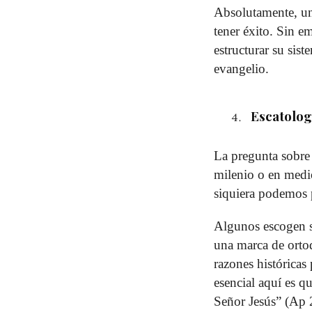
Absolutamente, una
tener éxito. Sin e
estructurar su sis
evangelio.
Escatolog
La pregunta sobre 
milenio o en medi
siquiera podemos p
Algunos escogen s
una marca de ortod
razones históricas
esencial aquí es q
Señor Jesús” (Ap 