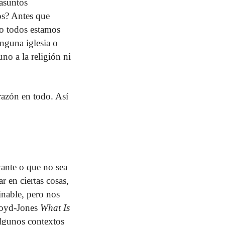
 asuntos
os? Antes que
mo todos estamos
nguna iglesia o
uno a la religión ni
razón en todo. Así
vante o que no sea
r en ciertas cosas,
inable, pero nos
Lloyd-Jones
What Is
algunos contextos