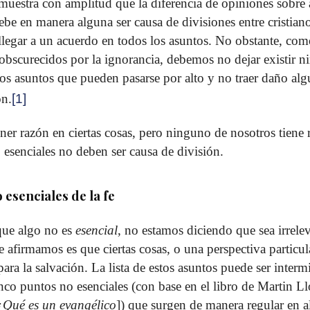
muestra con amplitud que la diferencia de opiniones sobre
ebe en manera alguna ser causa de divisiones entre cristian
llegar a un acuerdo en todos los asuntos. No obstante, co
bscurecidos por la ignorancia, debemos no dejar existir ni
 los asuntos que pueden pasarse por alto y no traer daño alg
ón.
[1]
r razón en ciertas cosas, pero ninguno de nosotros tiene 
 esenciales no deben ser causa de división.
esenciales de la fe
ue algo no es
esencial
, no estamos diciendo que sea irrele
 afirmamos es que ciertas cosas, o una perspectiva particula
para la salvación. La lista de estos asuntos puede ser interm
nco puntos no esenciales (con base en el libro de Martin 
¿Qué es un evangélico
]) que surgen de manera regular en 