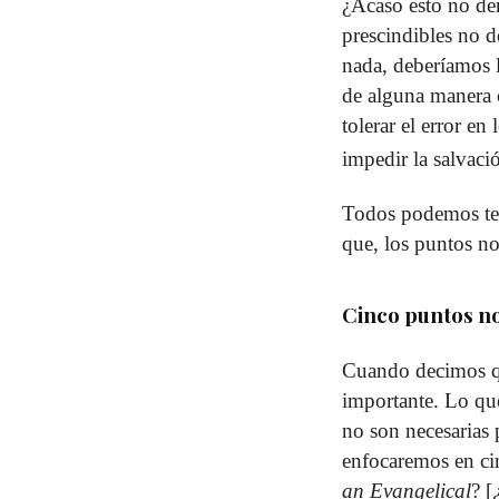
¿Acaso esto no de
prescindibles no d
nada, deberíamos 
de alguna manera o
tolerar el error en
impedir la salvaci
Todos podemos tene
que, los puntos no
Cinco puntos no 
Cuando decimos q
importante. Lo que
no son necesarias 
enfocaremos en ci
an Evangelical
? [