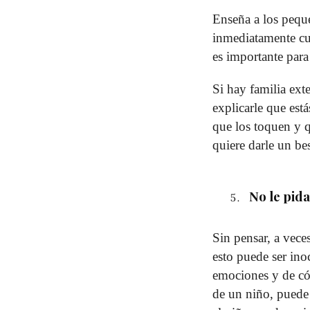
Enseña a los peque
inmediatamente cua
es importante para
Si hay familia exte
explicarle que est
que los toquen y q
quiere darle un be
No le pida
Sin pensar, a vece
esto puede ser ino
emociones y de cóm
de un niño, puede 