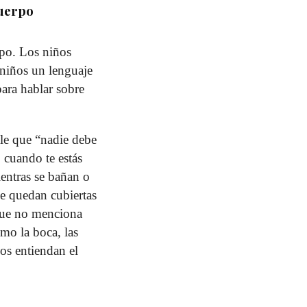
cuerpo
rpo. Los niños
s niños un lenguaje
para hablar sobre
ale que “nadie debe
 cuando te estás
entras se bañan o
ue quedan cubiertas
rque no menciona
mo la boca, las
os entiendan el