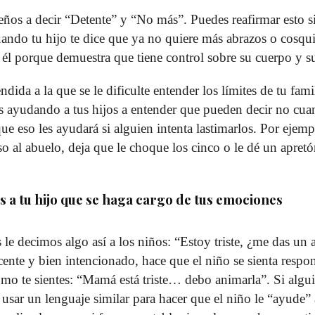
ños a decir “Detente” y “No más”. Puedes reafirmar esto si
ndo tu hijo te dice que ya no quiere más abrazos o cosqui
 él porque demuestra que tiene control sobre su cuerpo y s
ndida a la que se le dificulte entender los límites de tu fam
ás ayudando a tus hijos a entender que pueden decir no cu
ue eso les ayudará si alguien intenta lastimarlos. Por ejempl
so al abuelo, deja que le choque los cinco o le dé un apret
s a tu hijo que se haga cargo de tus emociones
s le decimos algo así a los niños: “Estoy triste, ¿me das u
cente y bien intencionado, hace que el niño se sienta respo
o te sientes: “Mamá está triste… debo animarla”. Si algui
usar un lenguaje similar para hacer que el niño le “ayude” 