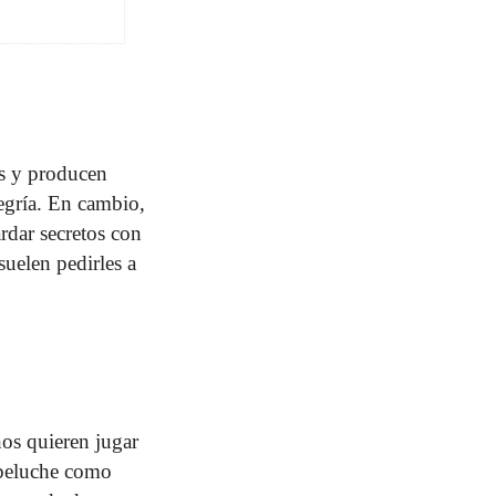
es y producen
egría. En cambio,
rdar secretos con
suelen pedirles a
ños quieren jugar
 peluche como