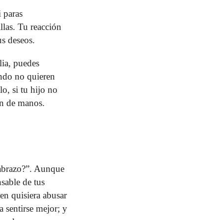
 paras
llas. Tu reacción
us deseos.
ilia, puedes
ando no quieren
o, si tu hijo no
ón de manos.
n abrazo?”. Aunque
nsable de tus
en quisiera abusar
a sentirse mejor; y