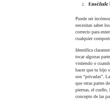
Enséñale 
Puede ser incómod
necesitan saber lo
correcto para ente
cualquier comport
Identifica clarame
tocar algunas part
vistiendo o cuando
hacer que tu hijo 
son “privadas”. L
que otras partes d
piernas, el cuello
concepto de las pa