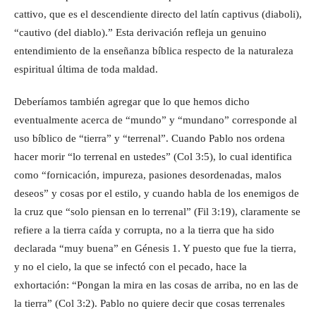
cattivo, que es el descendiente directo del latín captivus (diaboli),
“cautivo (del diablo).” Esta derivación refleja un genuino
entendimiento de la enseñanza bíblica respecto de la naturaleza
espiritual última de toda maldad.
Deberíamos también agregar que lo que hemos dicho
eventualmente acerca de “mundo” y “mundano” corresponde al
uso bíblico de “tierra” y “terrenal”. Cuando Pablo nos ordena
hacer morir “lo terrenal en ustedes” (Col 3:5), lo cual identifica
como “fornicación, impureza, pasiones desordenadas, malos
deseos” y cosas por el estilo, y cuando habla de los enemigos de
la cruz que “solo piensan en lo terrenal” (Fil 3:19), claramente se
refiere a la tierra caída y corrupta, no a la tierra que ha sido
declarada “muy buena” en Génesis 1. Y puesto que fue la tierra,
y no el cielo, la que se infectó con el pecado, hace la
exhortación: “Pongan la mira en las cosas de arriba, no en las de
la tierra” (Col 3:2). Pablo no quiere decir que cosas terrenales